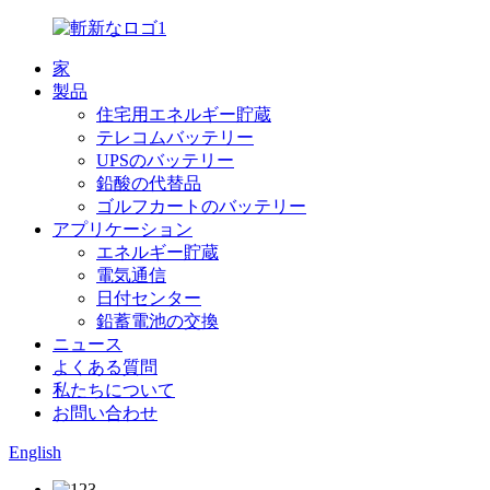
家
製品
住宅用エネルギー貯蔵
テレコムバッテリー
UPSのバッテリー
鉛酸の代替品
ゴルフカートのバッテリー
アプリケーション
エネルギー貯蔵
電気通信
日付センター
鉛蓄電池の交換
ニュース
よくある質問
私たちについて
お問い合わせ
English