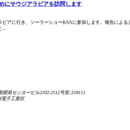
参加するためにサウジアラビアを訪問します
ジアラビアに行き、ソーラーショーKSAに参加します。報告による
..
ンタービル2102-2112号室..518111
州電子工業区