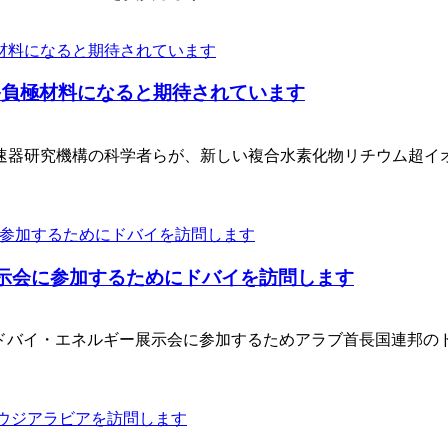
終負極材料になると期待されています
器研究機構の科学者らが、新しい複合水素化物リチウム超イオン
ー展示会に参加するためにドバイを訪問します
24年中東ドバイ・エネルギー展示会に参加するためアラブ首長国連邦