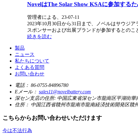
NovelはThe Solar Show KSAに
管理者による、23-07-11
2023年10月30日から31日まで、ノベルはサウ
スポンサーおよび出展ブランドが参加するとのこと.
続きを読む
製品
ニュース
私たちについて
よくある質問
お問い合わせ
電話：
86-0755-84896780
Eメール：
sales11@novelbattery.com
深セン支店の住所:
中国広東省深セン市龍崗区平湖街華南開発セ
住所：
中国江西省贛州市龍南市龍南経済技術開発区贛
こちらからお問い合わせいただけます
今は不法行為